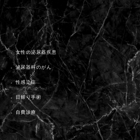
女性の泌尿器疾患
泌尿器科のがん
性感染症
法
日帰り手術
自費診療