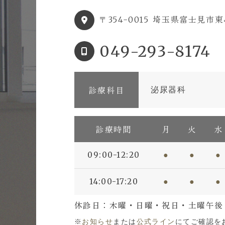
埼玉県富士見市東み
〒354-0015
049-293-8174
診療科目
泌尿器科
診療時間
月
火
水
09:00-12:20
●
●
●
14:00-17:20
●
●
●
休診日：木曜・日曜・祝日・土曜午後
※
お知らせ
または
公式ライン
にてご確認を