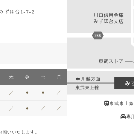
ずほ台1-7-2
木
金
土
日
／
●
●
／
東武東上線
／
●
／
／
専
お願いいたします。