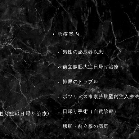
診療案内
男性の泌尿器疾患
前立腺肥大症日帰り治療
排尿のトラブル
ボツリヌス毒素膀胱壁内注⼊療
日帰り手術（自費診療）
腺肥大症の日帰り治療）
膀胱・前立腺の病気