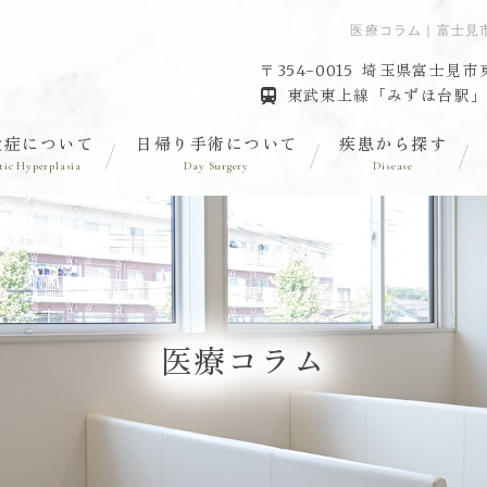
医療コラム｜富士見
埼玉県富士見市東
〒354-0015
東武東上線「みずほ台駅」
大症について
日帰り手術について
疾患から探す
tic Hyperplasia
Day Surgery
Disease
医療コラム