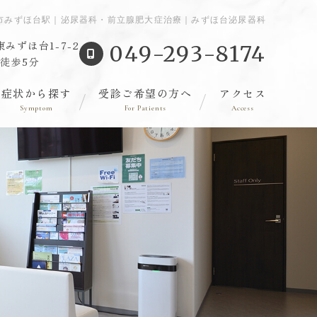
市みずほ台駅｜泌尿器科・前立腺肥大症治療｜みずほ台泌尿器科
みずほ台1-7-2
049-293-8174
徒歩5分
症状から探す
受診ご希望の方へ
アクセス
Symptom
For Patients
Access