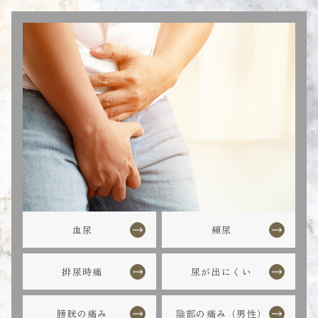
血尿
頻尿
排尿時痛
尿が出にくい
膀胱の痛み
陰部の痛み（男性）