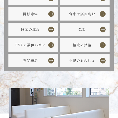
排尿障害
背中や腰が痛む
陰茎の腫れ
包茎
PSAの数値が高い
精液の異常
夜間頻尿
小児のおねしょ