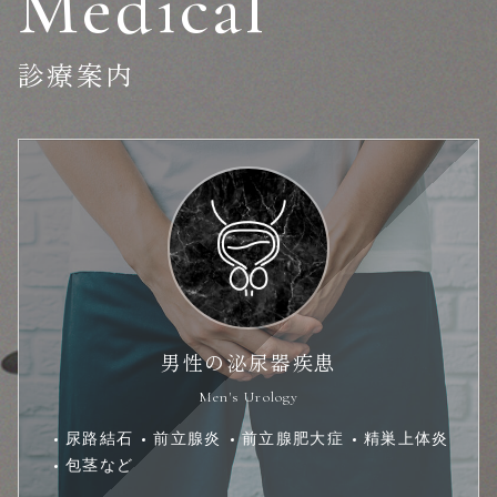
Medical
診療案内
男性の泌尿器疾患
Men's Urology
尿路結石
前立腺炎
前立腺肥大症
精巣上体炎
包茎など