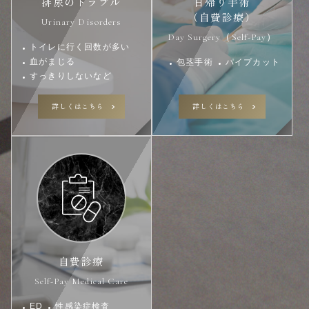
排尿のトラブル
日帰り手術
（自費診療）
Urinary Disorders
Day Surgery（Self-Pay）
トイレに行く回数が多い
血がまじる
包茎手術
パイプカット
すっきりしないなど
詳しくはこちら
詳しくはこちら
自費診療
Self-Pay Medical Care
ED
性感染症検査