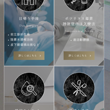
日帰り手術
ボツリヌス毒素
膀胱壁内注⼊療法
Day Surgery
Intravesical Botox
前立腺針生検
陰嚢水腫根治術
過活動膀胱
皮下腫瘍摘出術など
詳しくはこちら
詳しくはこちら