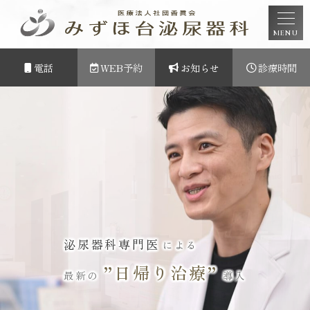
MENU
電話
WEB予約
お知らせ
診療時間
泌尿器科専門医
による
”日帰り治療”
最新の
導入