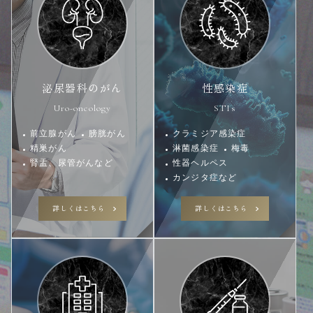
泌尿器科のがん
性感染症
Uro-oncology
STIs
前立腺がん
膀胱がん
クラミジア感染症
精巣がん
淋菌感染症
梅毒
腎盂、尿管がんなど
性器ヘルペス
カンジタ症など
詳しくはこちら
詳しくはこちら